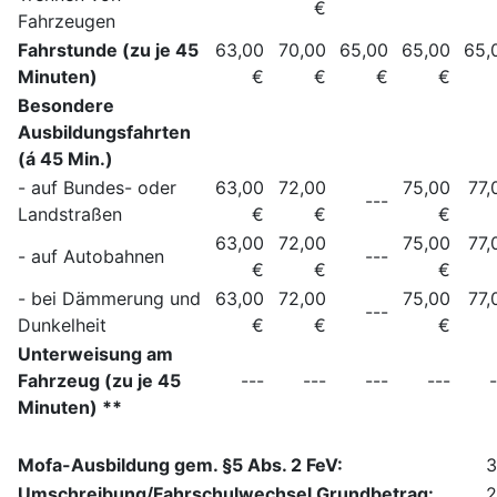
€
Fahrzeugen
Fahrstunde (zu je 45
63,00
70,00
65,00
65,00
65,
Minuten)
€
€
€
€
Besondere
Ausbildungsfahrten
(á 45 Min.)
- auf Bundes- oder
63,00
72,00
75,00
77,
---
Landstraßen
€
€
€
63,00
72,00
75,00
77,
- auf Autobahnen
---
€
€
€
- bei Dämmerung und
63,00
72,00
75,00
77,
---
Dunkelheit
€
€
€
Unterweisung am
Fahrzeug (zu je 45
---
---
---
---
-
Minuten) **
Mofa-Ausbildung gem. §5 Abs. 2 FeV:
3
Umschreibung/Fahrschulwechsel Grundbetrag:
2