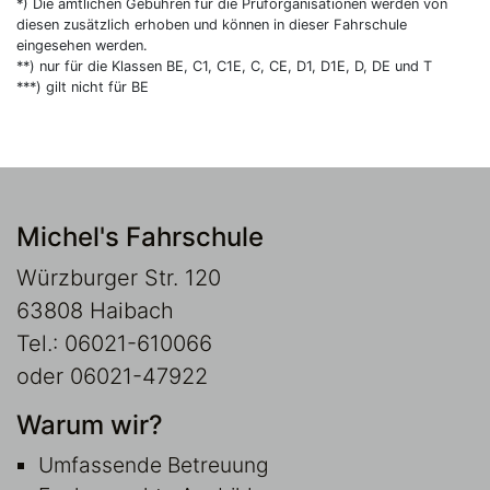
*) Die amtlichen Gebühren für die Prüforganisationen werden von
diesen zusätzlich erhoben und können in dieser Fahrschule
eingesehen werden.
**) nur für die Klassen BE, C1, C1E, C, CE, D1, D1E, D, DE und T
***) gilt nicht für BE
Michel's Fahrschule
Würzburger Str. 120
63808 Haibach
Tel.: 06021-610066
oder 06021-47922
Warum wir?
Umfassende Betreuung