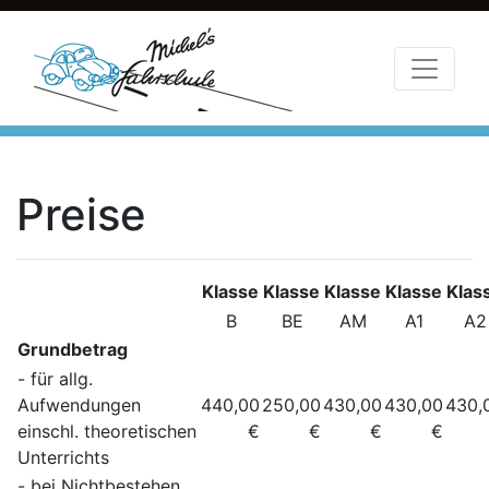
Preise
Klasse
Klasse
Klasse
Klasse
Klas
B
BE
AM
A1
A2
Grundbetrag
- für allg.
Aufwendungen
440,00
250,00
430,00
430,00
430,
einschl. theoretischen
€
€
€
€
Unterrichts
- bei Nichtbestehen