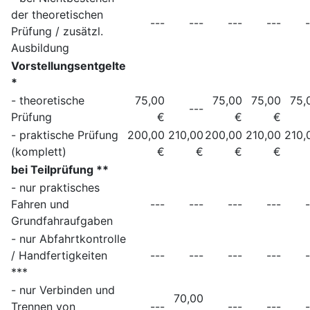
der theoretischen
---
---
---
---
-
Prüfung / zusätzl.
Ausbildung
Vorstellungsentgelte
*
- theoretische
75,00
75,00
75,00
75,
---
Prüfung
€
€
€
- praktische Prüfung
200,00
210,00
200,00
210,00
210,
(komplett)
€
€
€
€
bei Teilprüfung **
- nur praktisches
Fahren und
---
---
---
---
-
Grundfahraufgaben
- nur Abfahrtkontrolle
/ Handfertigkeiten
---
---
---
---
-
***
- nur Verbinden und
70,00
Trennen von
---
---
---
-