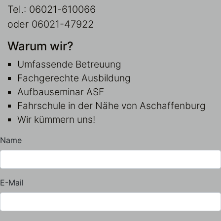
Tel.: 06021-610066
oder 06021-47922
Warum wir?
Umfassende Betreuung
Fachgerechte Ausbildung
Aufbauseminar ASF
Fahrschule in der Nähe von Aschaffenburg
Wir kümmern uns!
Name
E-Mail